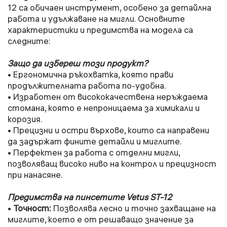
12 са обичаен инструмент, особено за детайлна
работа и удължаване на мигли. Основните
характеристики и предимства на модела са
следните:
Защо да избереш този продукт?
• Ергономична ръкохватка, която прави
продължителната работа по-удобна.
• Изработен от висококачествена неръждаема
стомана, която е непроницаема за химикали и
корозия.
• Прецизни и остри върхове, които са направени
да задържат фините детайли и миглите.
• Перфектен за работа с отделни мигли,
позволяващ високо ниво на контрол и прецизност
при нанасяне.
Предимства на пинсетите Vetus ST-12
•
Точност:
Позволява лесно и точно захващане на
миглите, което е от решаващо значение за