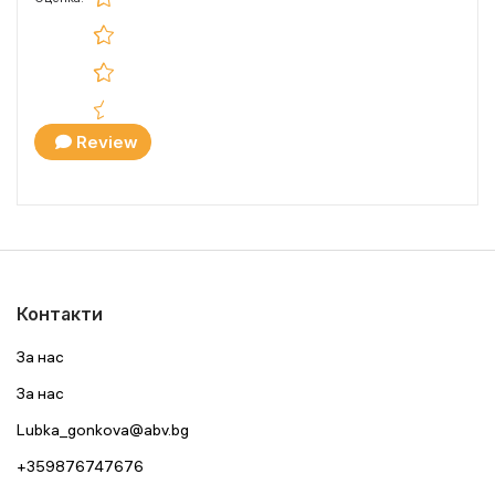
Review
Контакти
За нас
За нас
Lubka_gonkova@abv.bg
+359876747676