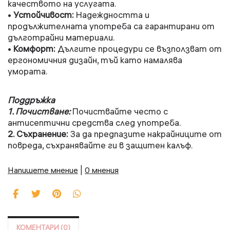
качеството на услугата.
•
Устойчивост:
Надеждността и
продължителната употреба са гарантирани от
дълготрайни материали.
•
Комфорт:
Дългите процедури се възползват от
ергономичния дизайн, тъй като намалява
умората.
Поддръжка
1. Почистване:
Почиствайте често с
антисептични средства след употреба.
2. Съхранение:
За да предпазите накрайниците от
повреда, съхранявайте ги в защитен калъф.
Напишете мнение
|
0 мнения
КОМЕНТАРИ (0)