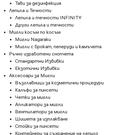
Тави за дезинфекция
Лепила и Течности
Лепилa и течности INFINITY
Други лепила и течности
Мигли косъм по косъм
Мигли Nagaraku
Мигли с брокат, пеперуди и камъчета
Ръчно изработени снопчета
Стандартни Извивки
Екзотични Извивки
Аксесоари за Мигли
Възглавници за козметични процедури
Калъфи за пинсети
Четки за мигли
Апликатори за мигли
Вентилатори за мигли
Шишета за изплакване
Стойки за пинсети
Контейнери за съхранение на лепило