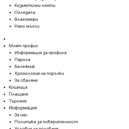
Козметични ленти
Огледала
Влагомери
Нано мъгли
Моят профил
Информация за профила
Парола
Бележник
Хронология на поръчки
За сваляне
Кошница
Плащане
Търсене
Информация
За нас
Политика за поверителност
Условия за ползване