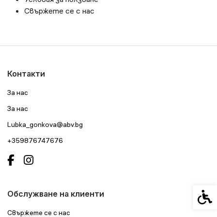
Свържете се с нас
Контакти
За нас
За нас
Lubka_gonkova@abv.bg
+359876747676
Спец
Обслужване на клиенти
Свържете се с нас