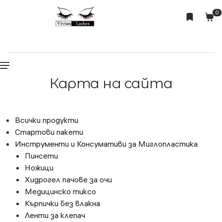
0
Карта на сайта
Всички продукти
Стартови пакети
Инструменти и Консумативи за Миглопластика
Пинсети
Ножици
Хидрогел пачове за очи
Медицинско тиксо
Кърпички без влакна
Ленти за клепач