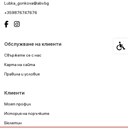
Lubka_gonkova@abv.bg
+359876747676
Спец
Обслужване на клиенти
Свържете се с нас
Карта на сайта
Правила и условия
Клиенти
Моят профил
История на поръчките
Бюлетин