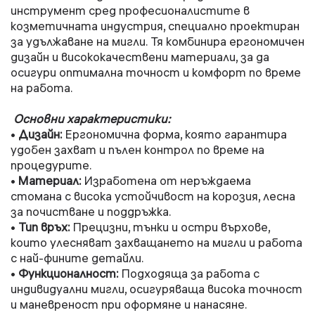
инструмент сред професионалистите в
козметичната индустрия, специално проектиран
за удължаване на мигли. Тя комбинира ергономичен
дизайн и висококачествени материали, за да
осигури оптимална точност и комфорт по време
на работа.
Основни характеристики:
Дизайн:
Ергономична форма, която гарантира
•
удобен захват и пълен контрол по време на
процедурите.
Материал:
Изработена от неръждаема
•
стомана с висока устойчивост на корозия, лесна
за почистване и поддръжка.
Тип връх:
Прецизни, тънки и остри върхове,
•
които улесняват захващането на мигли и работа
с най-фините детайли.
Функционалност:
Подходяща за работа с
•
индивидуални мигли, осигуряваща висока точност
и маневреност при оформяне и нанасяне.