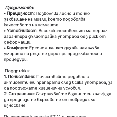
Предимства:
Прецизност:
Позволява лесно и точно
•
захващане на мигли, което подобрява
качеството на услугите.
Устойчивост:
Висококачественият материал
•
гарантира дълготрайна употреба без риск от
деформации.
Комфорт:
Ергономичният дизайн намалява
•
умората на ръцете дори при продължителни
процедури.
Поддръжка:
1. Почистване:
Почиствайте редовно с
антисептични препарати след всяка употреба, за
да поддържате хигиенични условия.
2. Съхранение:
Съхранявайте в защитен калъф, за
да предпазите върховете от повреди или
износване.
Пинсетата Nagaraku ST-11 е надежден