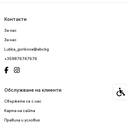
Контакти
За нас
За нас
Lubka_gonkova@abv.bg
+359876747676
Спец
Обслужване на клиенти
Свържете се с нас
Карта на сайта
Правила и условия