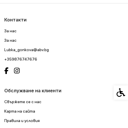
Контакти
За нас
За нас
Lubka_gonkova@abv.bg
+359876747676
Спец
Обслужване на клиенти
Свържете се с нас
Карта на сайта
Правила и условия