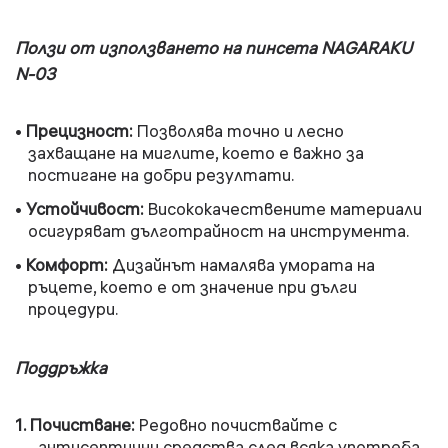
Ползи от използването на пинсета NAGARAKU
N-03
•
Прецизност
:
Позволява точно и лесно
захващане на миглите, което е важно за
постигане на добри резултати.
•
Устойчивост
:
Висококачествените материали
осигуряват дълготрайност на инструмента.
•
Комфорт
:
Дизайнът намалява умората на
ръцете, което е от значение при дълги
процедури.
Поддръжка
1.
Почистване
:
Редовно почиствайте с
антисептични средства след всяка употреба,