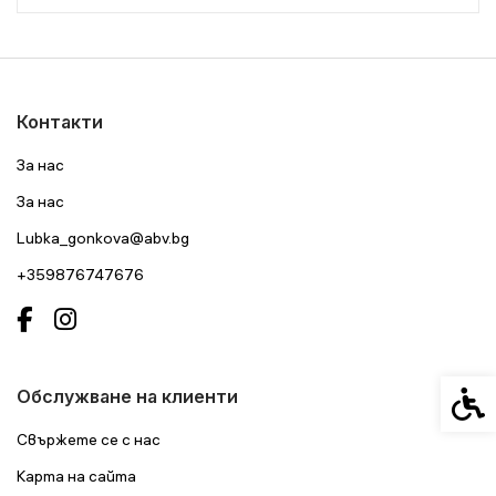
Контакти
За нас
За нас
Lubka_gonkova@abv.bg
+359876747676
Спец
Обслужване на клиенти
Свържете се с нас
Карта на сайта