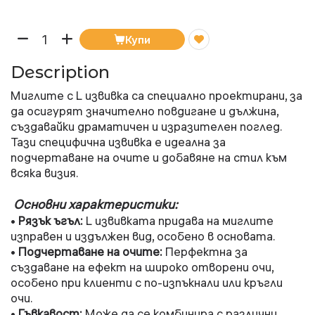
Купи
Description
Миглите с L извивка са специално проектирани, за
да осигурят значително повдигане и дължина,
създавайки драматичен и изразителен поглед.
Тази специфична извивка е идеална за
подчертаване на очите и добавяне на стил към
всяка визия.
Основни характеристики:
Рязък ъгъл:
L извивката придава на миглите
•
изправен и издължен вид, особено в основата.
Подчертаване на очите:
Перфектна за
•
създаване на ефект на широко отворени очи,
особено при клиенти с по-изпъкнали или кръгли
очи.
Гъвкавост:
Може да се комбинира с различни
•