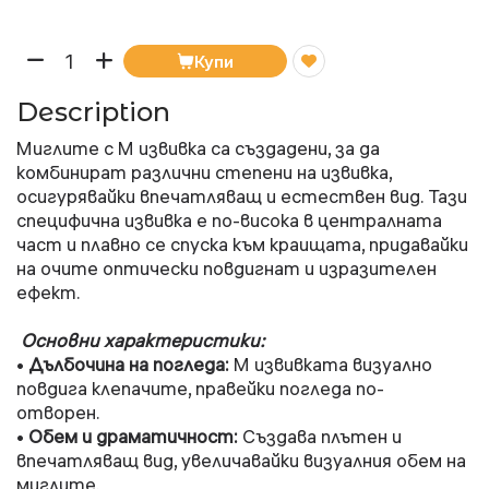
Купи
Description
Миглите с M извивка са създадени, за да
комбинират различни степени на извивка,
осигурявайки впечатляващ и естествен вид. Тази
специфична извивка е по-висока в централната
част и плавно се спуска към краищата, придавайки
на очите оптически повдигнат и изразителен
ефект.
Основни характеристики:
Дълбочина на погледа:
M извивката визуално
•
повдига клепачите, правейки погледа по-
отворен.
Обем и драматичност:
Създава плътен и
•
впечатляващ вид, увеличавайки визуалния обем на
миглите.