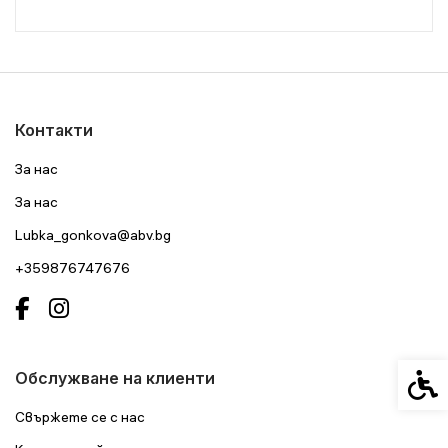
Контакти
За нас
За нас
Lubka_gonkova@abv.bg
+359876747676
Спец
Обслужване на клиенти
Свържете се с нас