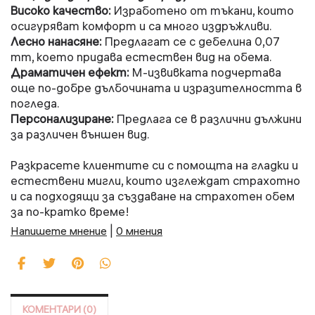
Високо качество:
Изработено от тъкани, които
осигуряват комфорт и са много издръжливи.
Лесно нанасяне:
Предлагат се с дебелина 0,07
mm, което придава естествен вид на обема.
Драматичен ефект:
М-извивката подчертава
още по-добре дълбочината и изразителността в
погледа.
Персонализиране:
Предлага се в различни дължини
за различен външен вид.
Разкрасете клиентите си с помощта на гладки и
естествени мигли, които изглеждат страхотно
и са подходящи за създаване на страхотен обем
за по-кратко време!
Напишете мнение
|
0 мнения
КОМЕНТАРИ (0)