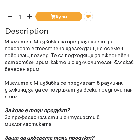
Купи
Description
Миглите с M извивка
са предназначени да
придадат естествено изглеждащ, но обемен
повдигащ поглед. Те са подходящи за ежедневен
естествен грим, както и с изключителен бляскав
вечерен грим.
Миглите с M извивка
се предлагат в различни
дължини, за да се погрижат за всеки предпочитан
стил.
За кого е този продукт?
За професионалисти и ентусиасти в
миглопластиката.
Защо да изберете този продукт?