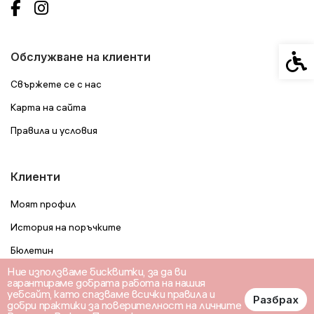
Спец
Обслужване на клиенти
Свържете се с нас
Карта на сайта
Правила и условия
Клиенти
Моят профил
История на поръчките
Бюлетин
Ние използваме бисквитки, за да ви
гарантираме добрата работа на нашия
уебсайт, като спазваме всички правила и
Разбрах
добри практики за поверителност на личните