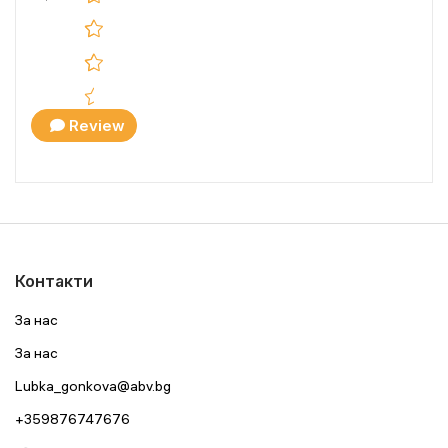
Review
Контакти
За нас
За нас
Lubka_gonkova@abv.bg
+359876747676