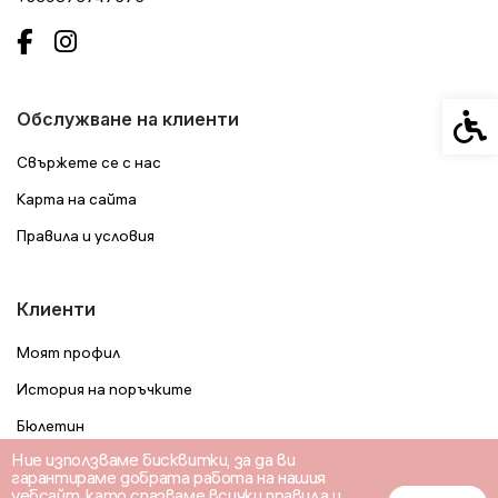
Спец
Обслужване на клиенти
Свържете се с нас
Карта на сайта
Правила и условия
Клиенти
Моят профил
История на поръчките
Бюлетин
Ние използваме бисквитки, за да ви
гарантираме добрата работа на нашия
уебсайт, като спазваме всички правила и