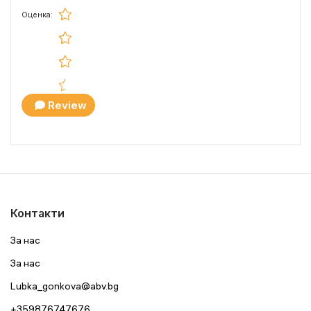
Оценка:
Review
Контакти
За нас
За нас
Lubka_gonkova@abv.bg
+359876747676