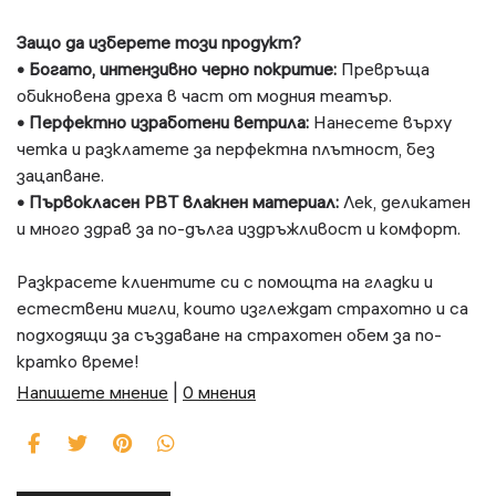
Защо да изберете този продукт?
•
Богато, интензивно черно покритие:
Превръща
обикновена дреха в част от модния театър.
•
Перфектно изработени ветрила:
Нанесете върху
четка и разклатете за перфектна плътност, без
зацапване.
•
Първокласен PBT влакнен материал:
Лек, деликатен
и много здрав за по-дълга издръжливост и комфорт.
Разкрасете клиентите си с помощта на гладки и
естествени мигли, които изглеждат страхотно и са
подходящи за създаване на страхотен обем за по-
кратко време!
Напишете мнение
|
0 мнения