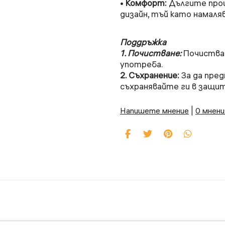
•
Комфорт:
Дългите проц
дизайн, тъй като намаля
Поддръжка
1. Почистване:
Почиствай
употреба.
2. Съхранение:
За да пред
съхранявайте ги в защит
Напишете мнение
|
0 мнени