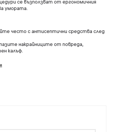
едури се възползват от ергономичния
ва умората.
те често с антисептични средства след
пазите накрайниците от повреда,
ен калъф.
я