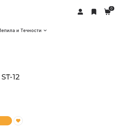
0
Лепила и Течности
ST-12