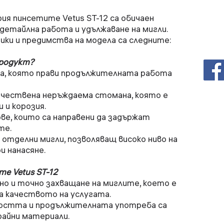
я пинсетите Vetus ST-12 са обичаен
детайлна работа и удължаване на мигли.
ки и предимства на модела са следните:
продукт?
ка, която прави продължителната работа
ачествена неръждаема стомана, която е
 и корозия.
ове, които са направени да задържат
те.
 отделни мигли, позволяващ високо ниво на
и нанасяне.
е Vetus ST-12
но и точно захващане на миглите, което е
а качеството на услугата.
стта и продължителната употреба са
айни материали.