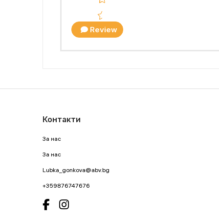
Review
Контакти
За нас
За нас
Lubka_gonkova@abv.bg
+359876747676