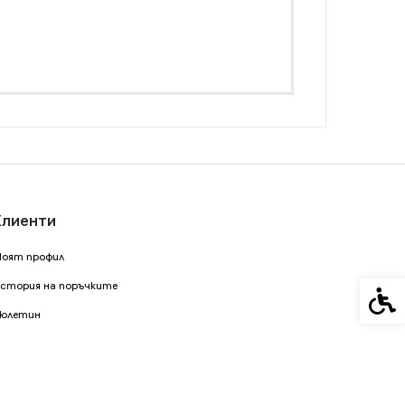
Клиенти
оят профил
стория на поръчките
Спец
юлетин