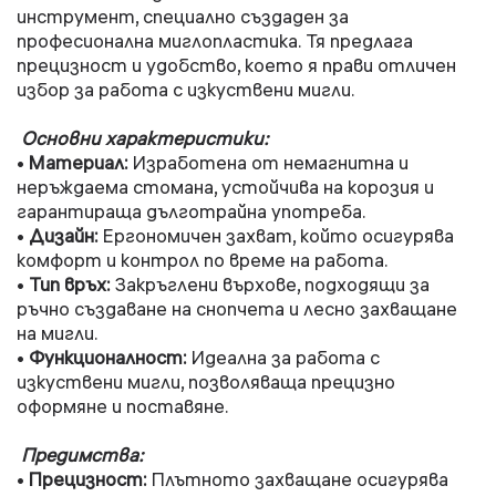
инструмент, специално създаден за
професионална миглопластика. Тя предлага
прецизност и удобство, което я прави отличен
избор за работа с изкуствени мигли.
Основни характеристики:
Материал:
Изработена от немагнитна и
•
неръждаема стомана, устойчива на корозия и
гарантираща дълготрайна употреба.
Дизайн:
Ергономичен захват, който осигурява
•
комфорт и контрол по време на работа.
Тип връх:
Закръглени върхове, подходящи за
•
ръчно създаване на снопчета и лесно захващане
на мигли.
Функционалност:
Идеална за работа с
•
изкуствени мигли, позволяваща прецизно
оформяне и поставяне.
Предимства:
Прецизност:
Плътното захващане осигурява
•