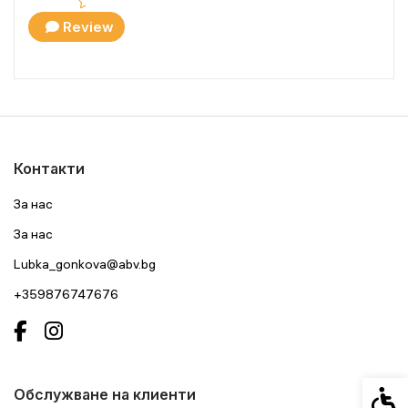
Review
Контакти
За нас
За нас
Lubka_gonkova@abv.bg
+359876747676
Спец
Обслужване на клиенти