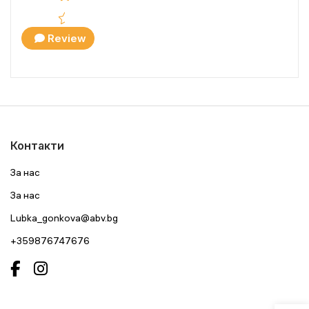
Review
Контакти
За нас
За нас
Lubka_gonkova@abv.bg
+359876747676