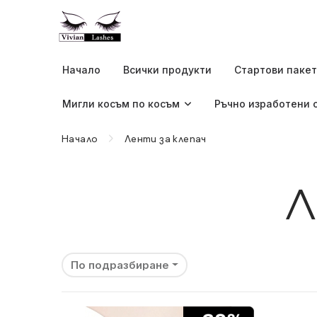
Начало
Всички продукти
Стартови паке
Мигли косъм по косъм
Ръчно изработени 
Начало
Ленти за клепач
Л
По подразбиране