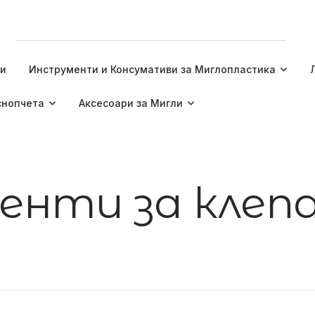
ти
Инструменти и Консумативи за Миглопластика
снопчета
Аксесоари за Мигли
енти за клеп