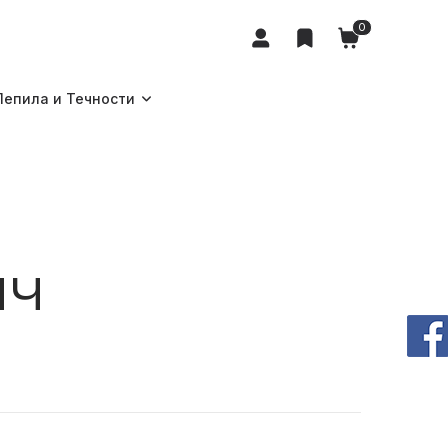
0
Лепила и Течности
ач